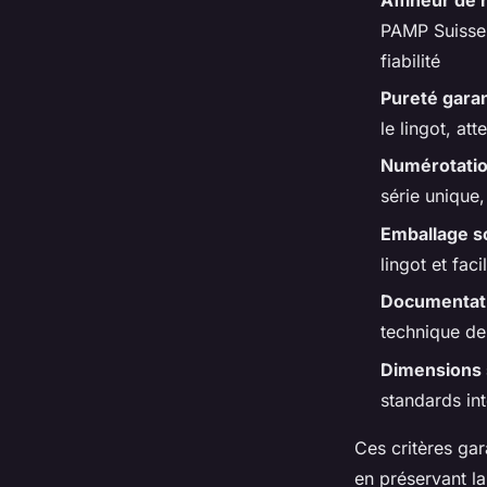
PAMP Suisse,
fiabilité
Pureté garan
le lingot, at
Numérotatio
série unique,
Emballage sc
lingot et faci
Documentati
technique de 
Dimensions 
standards int
Ces critères ga
en préservant la 