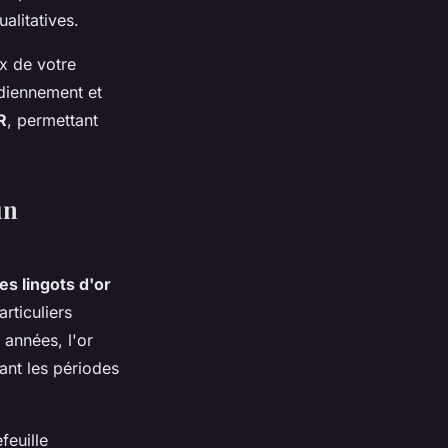
alitatives.
ix de votre
idiennement et
R
, permettant
un
es lingots d'or
rticuliers
 années, l'or
ant les périodes
feuille