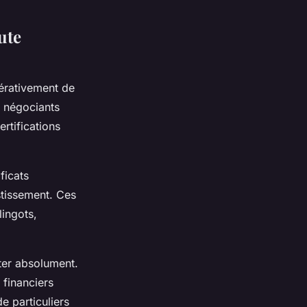
ute
érativement de
s négociants
rtifications
ficats
stissement. Ces
lingots,
ter absolument.
 financiers
e particuliers