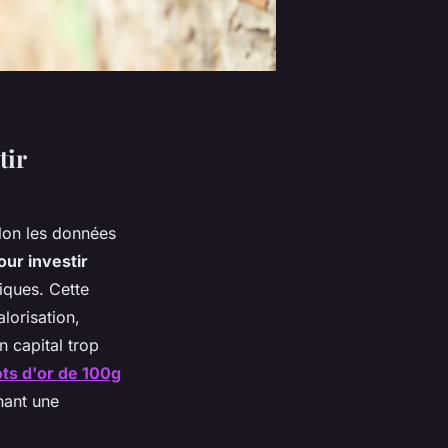
tir
elon les données
ur investir
iques. Cette
alorisation,
n capital trop
ots d'or de 100g
hant une