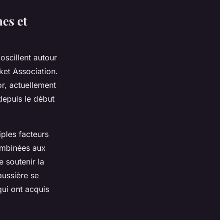
mes et
oscillent autour
ket Association.
or, actuellement
depuis le début
iples facteurs
combinées aux
 soutenir la
aussière se
ui ont acquis