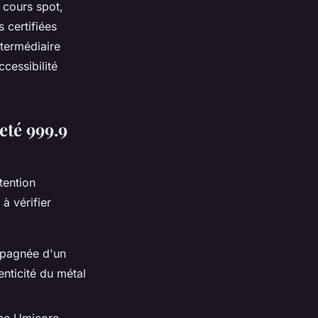
 cours spot,
s certifiées
ntermédiaire
ccessibilité
eté 999.9
tention
 à vérifier
mpagnée d'un
henticité du métal
me Umicore,