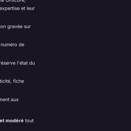
xpertise et leur
ion gravée sur
n numéro de
réserve l'état du
icité, fiche
ment aux
get modéré
tout