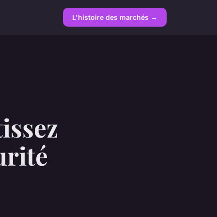
L'histoire des marchés →
tissez
urité