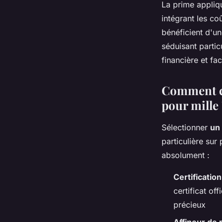
La prime appliq
intégrant les coû
bénéficient d'un
séduisant partic
financière et fac
Comment ch
pour mille 
Sélectionner
un
particulière sur 
absolument :
Certificatio
certificat of
précieux
Affineur de 