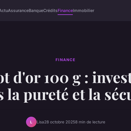
Actu
Assurance
Banque
Crédits
Finance
Immobilier
FINANCE
t d'or 100 g : inves
 la pureté et la séc
Lisa
28 octobre 2025
8 min de lecture
L